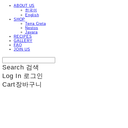
ABOUT US
한국어
English
SHOP
Terra Creta
Nestos
Javara
RECIPES
GALLERY
FAQ
JOIN US
Search
검색
Log In
로그인
Cart
장바구니