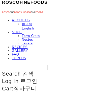
ROSCOFINEFOODS
ABOUT US
한국어
English
SHOP
Terra Creta
Nestos
Javara
RECIPES
GALLERY
FAQ
JOIN US
Search
검색
Log In
로그인
Cart
장바구니