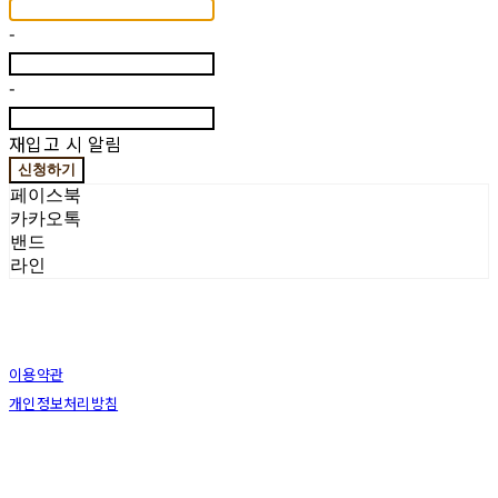
-
-
재입고 시 알림
신청하기
페이스북
카카오톡
밴드
라인
이용약관
개인정보처리방침
사업자정보확인
상호: (주)로스코파인푸드 | 대표: Kim Eunhy | 개인정보관리책임자: 김기태 | 전화: 031-
767-8600 | 이메일: info@roscofinefoods.com